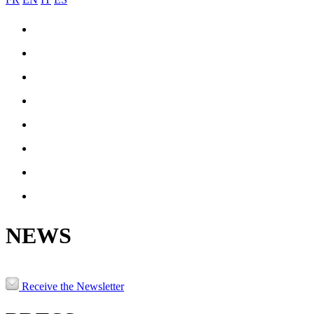
COIL-JOINING
ENGINEERING & MANUFACTURING
REFERENCES
PRODUCTION
NEWS
JOBS
CONTACT
PATRNERS & LINKS
NEWS
Receive the Newsletter