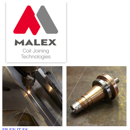
FR
EN
IT
ES