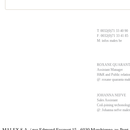
T: 0032(0)71 33 40 90
F: 0032(0)71 33 41 85
M:
infos malex be
ROXANE QUARANT
Assistant Manager
H&R and Public relatio
@:
roxane quaranta mal
JOHANNA NEFVE
Sales Assistant
Coil-joining techonolog
@:
Johanna nefve male
MALEX S.A. / rue Edmond Focquet 15 - 6030 Marchienne-au-Pont - Be